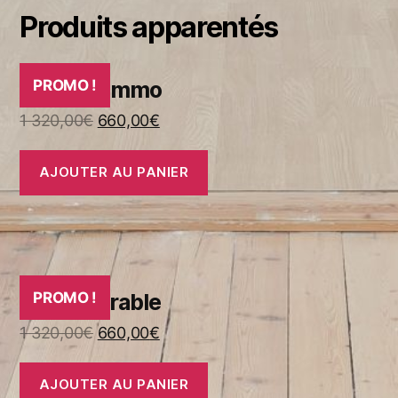
Produits apparentés
Retraite Immo
PROMO !
1 320,00
€
660,00
€
AJOUTER AU PANIER
Immo Durable
PROMO !
1 320,00
€
660,00
€
AJOUTER AU PANIER