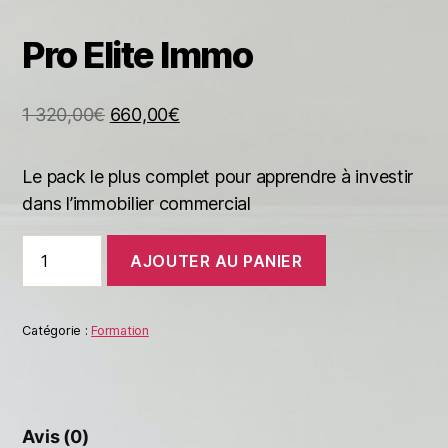
Pro Elite Immo
1 320,00
€
660,00
€
Le pack le plus complet pour apprendre à investir
dans l’immobilier commercial
quantité
AJOUTER AU PANIER
de
Pro
Elite
Immo
Catégorie :
Formation
Avis (0)